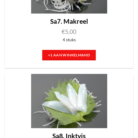
Sa7. Makreel
€
5,00
4 stuks
+1 AAN WINKELMAND
Sa8. Inktvis