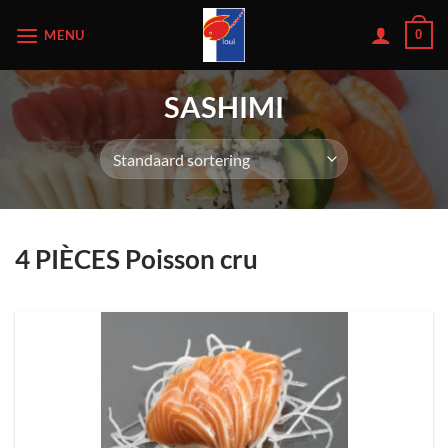
Ga
MENU
0
naar
inhoud
SASHIMI
4 PIÈCES Poisson cru