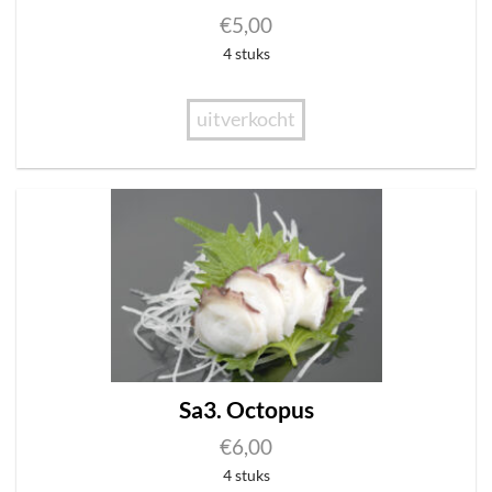
€
5,00
4 stuks
uitverkocht
Sa3. Octopus
€
6,00
4 stuks