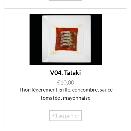
V04. Tataki
€
10,00
Thon légèrement grillé
,
concombre
,
sauce
tomatée
,
mayonnaise
+1 au panier