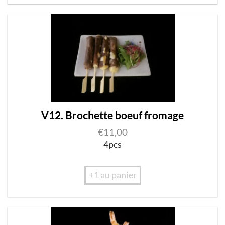
V12. Brochette boeuf fromage
€
11,00
4pcs
+1 au panier