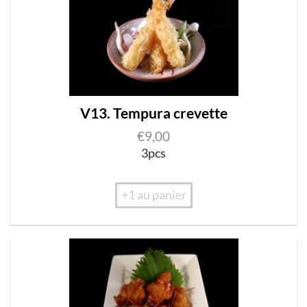
V13. Tempura crevette
€
9,00
3pcs
+1 au panier