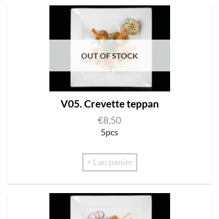
OUT OF STOCK
V05. Crevette teppan
€
8,50
5pcs
+1 au panier