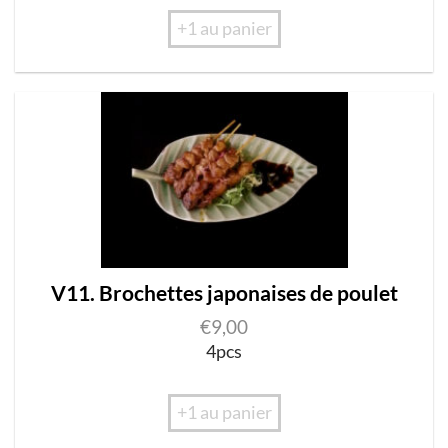
+1 au panier
V11. Brochettes japonaises de poulet
€
9,00
4pcs
+1 au panier