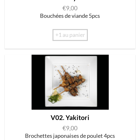
€
9,00
Bo
uc
hée
s
de
vi
and
e
5p
cs
+1 au panier
V02. Yakitori
€
9,00
B
roc
hettes
j
apo
n
a
i
ses de poulet 4p
c
s