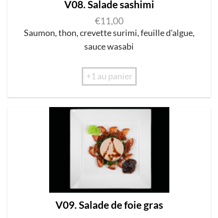
V08. Salade sashimi
€
11,00
Saumon
,
thon
,
c
re
vette surimi
,
feuille d
'
a
l
gue
,
s
au
c
e w
asabi
+1 au panier
V09. Salade de foie gras