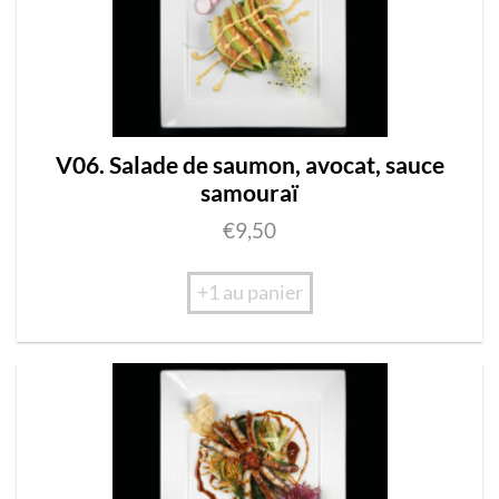
V06. Salade de saumon, avocat, sauce
samouraï
€
9,50
+1 au panier