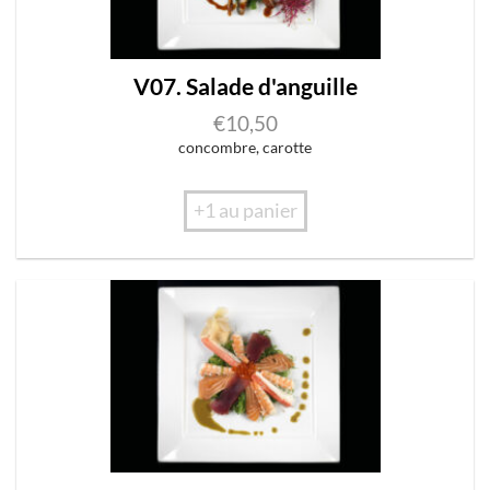
V07. Salade d'anguille
€
10,50
concombre, carotte
+1 au panier