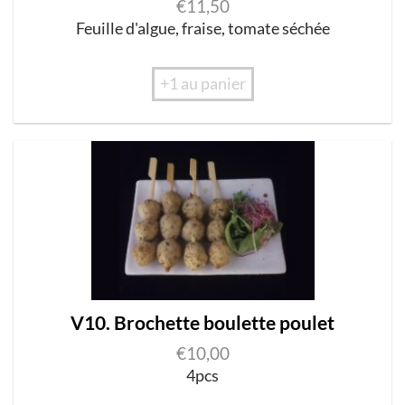
€
11,50
Feuille d'algue, fraise, tomate séchée
+1 au panier
V10. Brochette boulette poulet
€
10,00
4pcs