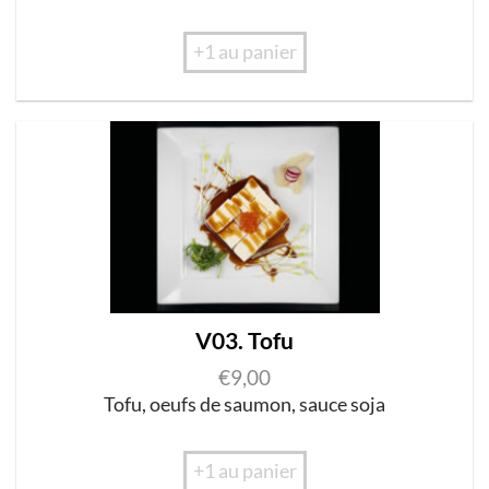
+1 au panier
V03. Tofu
€
9,00
Tof
u
,
oeu
f
s
d
e sa
u
mon
,
sa
u
ce soj
a
+1 au panier