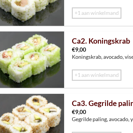
+1 aan winkelmand
Ca2. Koningskrab
€
9,00
Kon
i
ngskrab
,
avocado
,
vis
+1 aan winkelmand
Ca3. Gegrilde pali
€
9,00
G
eg
r
il
d
e
palin
g
,
av
oca
d
o,