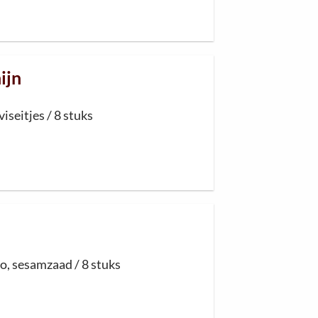
ijn
iseitjes / 8 stuks
do
,
sesamzaad / 8 stuks