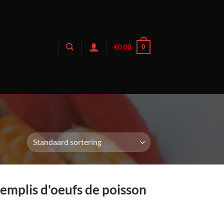
0
€
0,00
remplis d'oeufs de poisson