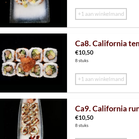
+1 aan winkelmand
Ca8. California te
€
10,50
8 stuks
+1 aan winkelmand
Ca9. California ru
€
10,50
8 stuks