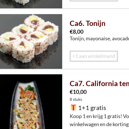
Ca6. Tonijn
€
8,00
T
onijn
,
mayonaise
, a
vocad
+1 aan winkelmand
Ca7. California t
€
10,00
8 stuks
1+1 gratis
Koop 1 en krijg 1 gratis! Vo
winkelwagen en de korting 