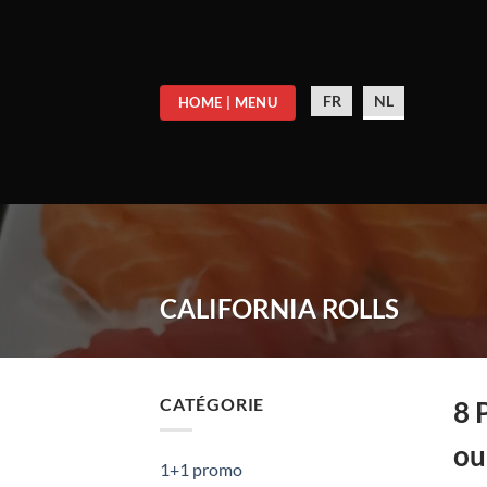
Ga
naar
inhoud
FR
NL
HOME | MENU
CALIFORNIA ROLLS
CATÉGORIE
8 
ou
1+1 promo