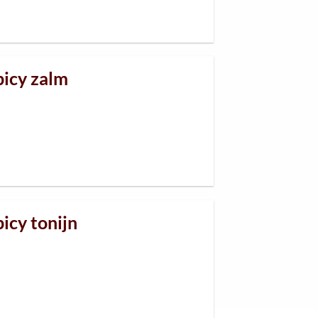
picy zalm
picy tonijn