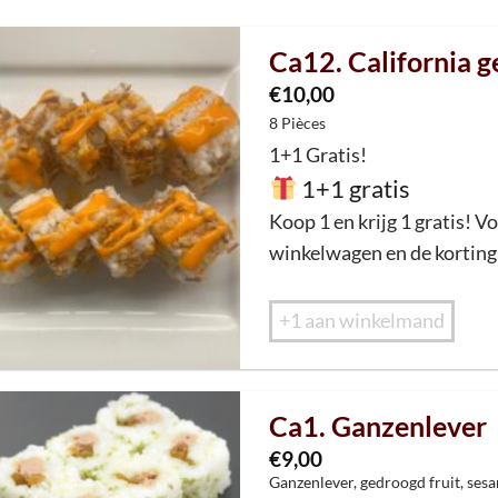
Ca12. California 
€
10,00
8 Pièces
1+1 Gratis!
1+1 gratis
Koop 1 en krijg 1 gratis! Vo
winkelwagen en de korting 
+1 aan winkelmand
Ca1. Ganzenlever
€
9,00
Ganzenlever, gedroogd fruit, sesa