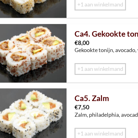
+1 aan winkelmand
Ca4. Gekookte ton
€
8,00
Gekookte
ton
ij
n
,
avocado, v
+1 aan winkelmand
Ca5. Zalm
€
7,50
Z
a
lm,
philadelphia
,
avoca
+1 aan winkelmand