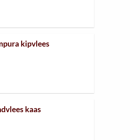
mpura kipvlees
ndvlees kaas