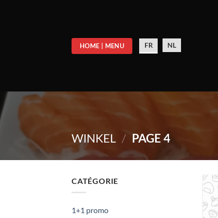
Skip
to
content
FR
NL
HOME | MENU
WINKEL
/
PAGE 4
CATÉGORIE
1+1 promo