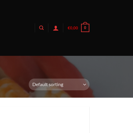
0
€
0,00