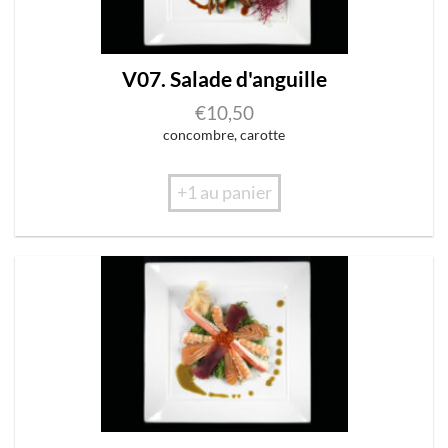
V07. Salade d'anguille
€
10,50
concombre, carotte
+1 au panier