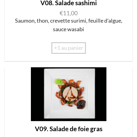
V08. Salade sashimi
€
11,00
Saumon
,
thon
,
c
re
vette surimi
,
feuille d
'
a
l
gue
,
s
au
c
e w
asabi
+1 au panier
V09. Salade de foie gras