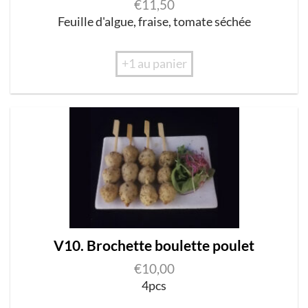
€
11,50
Feuille d'algue, fraise, tomate séchée
+1 au panier
V10. Brochette boulette poulet
€
10,00
4pcs