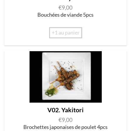
€
9,00
Bo
uc
hée
s
de
vi
and
e
5p
cs
+1 au panier
V02. Yakitori
€
9,00
B
roc
hettes
j
apo
n
a
i
ses de poulet 4p
c
s