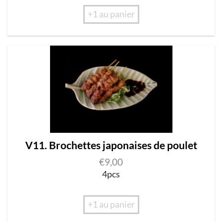
+1 au panier
V11. Brochettes japonaises de poulet
€
9,00
4pcs
+1 au panier