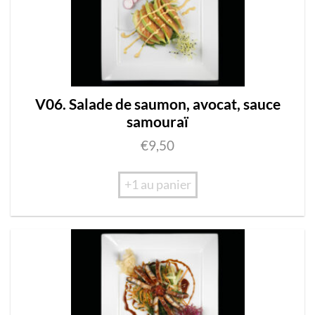
V06. Salade de saumon, avocat, sauce
samouraï
€
9,50
+1 au panier