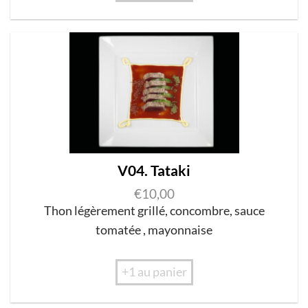
V04. Tataki
€
10,00
Thon légèrement grillé
,
concombre
,
sauce
tomatée
,
mayonnaise
+1 au panier